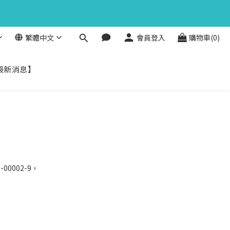
6
1
8
5
馬上下單
0
7
秒
4
6
3
繁體中文
會員登入
購物車(0)
5
馬上下單
2
秒
4
1
3
0
最新消息】
2
1
0
0002-9，
。