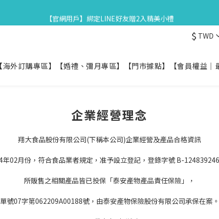
3
5
1
4
5
5
0
5
0
0
5
7
3
6
7
7
2
4
:
0
9
:
3
4
:
4
星守月禮盒早鳥開跑👉84折起再享滿額贈
【官網用戶】綁定LINE好友贈2入精美小禮
4
4
6
2
5
6
6
日
時
分
1
3
8
2
3
3
3
3
5
1
4
5
5
0
2
7
1
2
2
$
2
TWD
2
4
:
0
9
:
3
4
:
4
星守月禮盒早鳥開跑👉84折起再享滿額贈
1
6
0
1
1
日
時
分
1
1
3
8
2
3
3
0
5
0
0
0
0
2
7
1
2
2
4
【海外訂購專區】
【婚禮、彌月專區】
【門市據點】
【會員權益｜
1
6
0
1
1
3
0
5
0
0
2
4
1
3
0
企業經營理念
2
1
0
翔大食品股份有限公司(下稱本公司)企業經營及產品合格資訊
4年02月份，符合食品業者規定，准予設立登記，登錄字號 B-124839246-0
所販售之相關產品皆已投保「泰安產物產品責任保險」，
單號07字第062209A00188號，由泰安產物保險股份有限公司承保在案