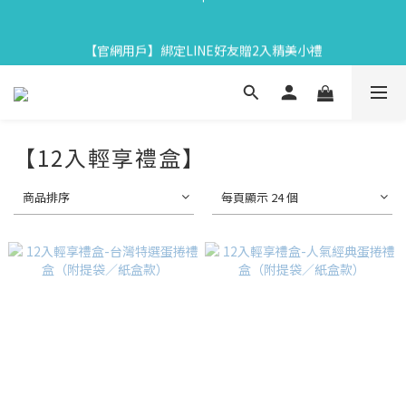
7
8
5
6
6
3
4
1
8
2
2
6
9
2
0
3
【中秋限定】織星守月禮盒早鳥開跑👉84折起再享滿額贈
6
7
4
5
5
9
2
3
:
0
7
:
1
1
:
5
8
1
2
馬上下單
【官網用戶】綁定LINE好友贈2入精美小禮
日
時
分
秒
5
6
3
4
4
8
1
2
6
0
0
4
7
0
1
4
5
2
9
3
3
7
0
1
5
3
6
0
3
4
1
8
2
2
6
9
【中秋限定】織星守月禮盒早鳥開跑👉84折起再享滿額贈
0
4
2
5
2
3
:
0
7
:
1
1
:
5
8
3
1
4
馬上下單
日
時
分
秒
1
2
6
0
0
4
7
2
0
3
【12入輕享禮盒】
0
1
5
3
6
1
2
0
4
2
5
0
1
3
1
4
0
商品排序
每頁顯示 24 個
2
0
3
1
2
0
1
0