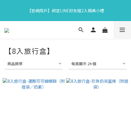
7
8
5
7
9
1
1
0
3
4
1
7
3
7
5
6
【中秋限定】織星守月禮盒早鳥開跑👉84折起再享滿額贈
6
7
4
6
8
9
0
0
【官網用戶】綁定LINE好友贈2入精美小禮
2
3
:
0
6
:
2
6
:
4
5
5
6
3
9
5
9
7
8
馬上下單
日
時
分
秒
1
2
5
1
5
3
4
4
5
2
8
4
8
6
7
0
1
4
0
4
2
3
3
4
1
7
3
7
5
6
【中秋限定】織星守月禮盒早鳥開跑👉84折起再享滿額贈
0
3
3
1
2
2
3
:
0
6
:
2
6
:
4
5
馬上下單
2
2
0
1
日
時
分
秒
1
2
5
1
5
3
4
1
1
0
0
1
4
0
4
2
3
【8入旅行盒】
0
0
0
3
3
1
2
2
2
0
1
商品排序
每頁顯示 24 個
1
1
0
0
0