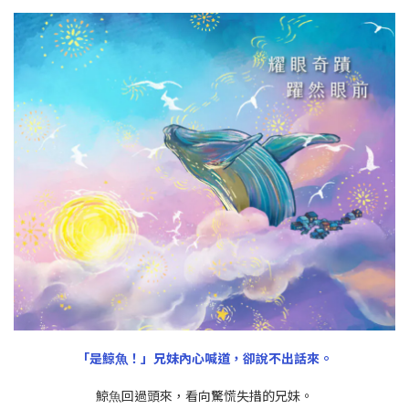
「是鯨⿂！」兄妹內⼼喊道，卻說不出話來。
鯨⿂回過頭來，看向驚慌失措的兄妹。