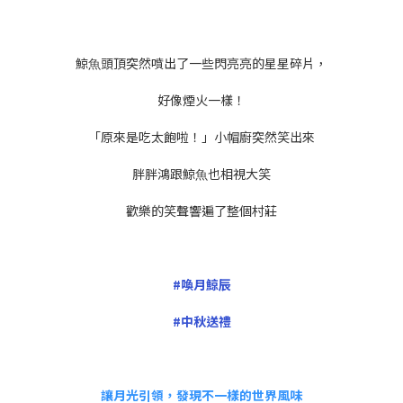
鯨⿂頭頂突然噴出了⼀些閃亮亮的星星碎片，
好像煙火⼀樣！
「原來是吃太飽啦！」⼩帽廚突然笑出來
胖胖鴻跟鯨⿂也相視⼤笑
歡樂的笑聲響遍了整個村莊
#喚月鯨辰
#中秋送禮
讓月光引領，發現不一樣的世界風味