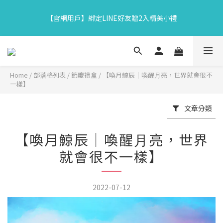
7
9
6
9
2
2
0
4
3
5
2
8
5
8
6
【中秋限定】織星守月禮盒早鳥開跑👉84折起再享滿額贈
6
8
5
8
9
1
1
3
【官網用戶】綁定LINE好友贈2入精美小禮
2
4
:
1
7
:
4
7
:
5
9
5
7
4
7
8
馬上下單
0
0
2
日
時
分
秒
1
3
0
6
3
6
4
8
4
6
3
9
6
9
7
1
0
2
5
2
5
3
7
3
5
2
8
5
8
6
【中秋限定】織星守月禮盒早鳥開跑👉84折起再享滿額贈
0
1
4
1
4
2
6
2
4
:
1
7
:
4
7
:
5
9
馬上下單
0
3
0
3
1
5
日
時
分
秒
1
3
0
6
3
6
4
8
2
2
0
4
Home
/
部落格列表
/
節慶禮盒
/
【喚月鯨辰｜喚醒⽉亮，世界就會很不
0
2
5
2
5
3
7
⼀樣】
1
1
3
1
4
1
4
2
6
0
0
2
0
3
0
3
1
5
1
文章分類
2
2
0
4
0
1
1
3
0
0
2
【喚月鯨辰｜喚醒⽉亮，世界
1
就會很不⼀樣】
0
2022-07-12