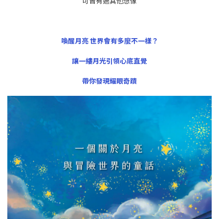
可曾有過其他想像
喚醒月亮 世界會有多麼不一樣？
讓一縷月光引領心底直覺
帶你發現耀眼奇蹟