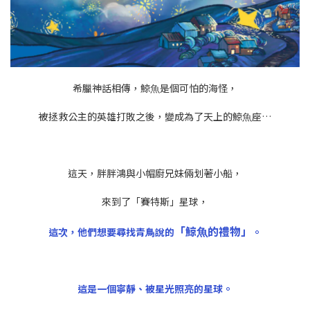
希臘神話相傳，鯨⿂是個可怕的海怪，
被拯救公主的英雄打敗之後，變成為了天上的鯨⿂座…
這天，胖胖鴻與⼩帽廚兄妹倆划著⼩船，
來到了「賽特斯」星球，
「鯨⿂的禮物」
這次，他們想要尋找青⿃說的
。
這是⼀個寧靜、被星光照亮的星球。