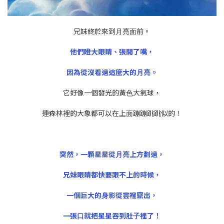
兄妹終於來到⽉亮⾯前。
他們瞪⼤眼睛、張開了嘴，
因為從沒看過這麼⼤的⽉亮。
它好像⼀個發光的黃⾊⼤氣球，
連森林裡的⼤象都可以在上⾯蹦蹦跳跳似的！
突然，⼀顆星星從⽉亮上方劃過，
兄妹眼睛都快要跟不上的時候，
⼀個巨⼤的⾝影從雲裡竄出，
⼀張⼝就把星星吞到肚⼦裡了！