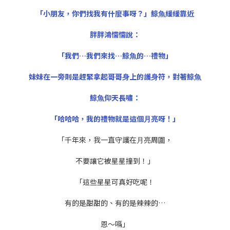
「⼩朋友，你們找我有什麼事呀？」鯨⿂緩緩靠近
胖胖鴻懦懦說：
「我們…我們來找…鯨⿂的…禮物」
妹妹在⼀旁則是趕緊拿起哥哥⾝上的護⾝符，對著鯨⿂
鯨⿂仰天長嘯：
「哈哈哈，我的禮物就是這個⽉亮呀！」
「千年來，我⼀直守護在⽉亮周圍，
不要讓它被星星撞到！」
「這些星星可真好吃呢！
有的是甜甜的、有的是辣辣的…
恩～嗝」