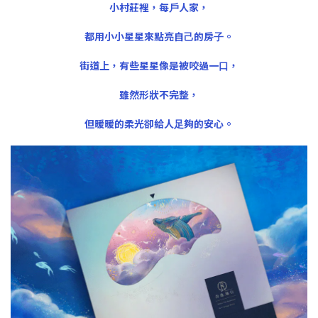
⼩村莊裡，每⼾⼈家，
都⽤⼩⼩星星來點亮⾃⼰的房⼦。
街道上，有些星星像是被咬過⼀⼝，
雖然形狀不完整，
但暖暖的柔光卻給⼈⾜夠的安⼼。