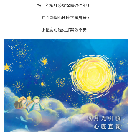
符上的梅杜莎會保護你們的！」
胖胖鴻開⼼地收下護⾝符，
⼩帽廚則是更加緊張不安。