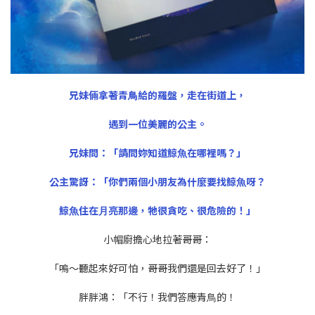
兄妹倆拿著青⿃給的羅盤，走在街道上，
遇到⼀位美麗的公主。
兄妹問：「請問妳知道鯨⿂在哪裡嗎？」
公主驚訝：「你們兩個⼩朋友為什麼要找鯨⿂呀？
鯨⿂住在⽉亮那邊，牠很貪吃、很危險的！」
⼩帽廚擔心地拉著哥哥：
「嗚～聽起來好可怕，哥哥我們還是回去好了！」
胖胖鴻：「不⾏！我們答應青⿃的！