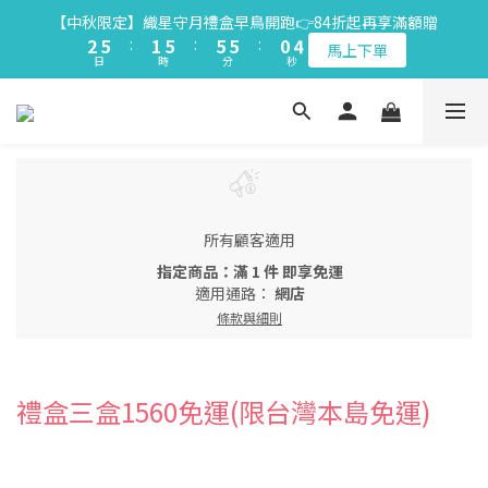
3
3
6
6
2
2
6
6
6
6
6
6
1
1
5
5
【中秋限定】織星守月禮盒早鳥開跑👉84折起再享滿額贈
【中秋限定】織星守月禮盒早鳥開跑👉84折起再享滿額贈
2
2
5
5
:
:
1
1
5
5
:
:
5
5
5
5
:
:
0
0
4
4
馬上下單
馬上下單
日
日
時
時
分
分
9
秒
秒
1
1
4
4
0
0
4
4
4
4
4
4
3
3
9
8
0
0
3
3
3
3
3
3
3
3
2
2
【青鳥旅行｜creammm.t 】花漾檸檬蛋捲🍋限量上市👉限時優惠
9
8
7
2
2
2
2
2
2
2
2
1
1
中
8
7
6
1
1
1
1
1
1
1
1
0
0
7
6
5
9
0
0
0
0
0
0
0
0
6
9
5
9
9
9
4
8
【官網用戶】綁定LINE好友贈2入精美小禮
5
8
4
8
8
8
3
7
4
7
3
7
7
7
2
6
所有顧客適用
3
6
2
6
6
6
1
5
【中秋限定】織星守月禮盒早鳥開跑👉84折起再享滿額贈
指定商品：滿 1 件 即享免運
2
5
:
1
5
:
5
5
:
0
4
馬上下單
適用通路：
網店
日
時
分
秒
1
4
0
4
4
4
3
條款與細則
0
3
3
3
3
2
2
2
2
2
1
1
1
1
1
0
0
0
0
0
禮盒三盒1560免運(限台灣本島免運)