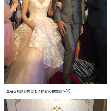
拿著青鳥旅行肉鬆蛋捲的賓客非常開心👇👇