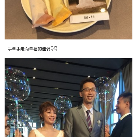
手牽手走向幸福的佳偶👇👇