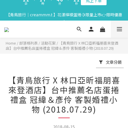
9
8
0
0
5
2
4
0
3
3
2
8
5
7
3
1
【中秋限定】織星守月禮盒早鳥開跑👉84折起再享滿額贈
【青鳥旅行｜creammm.t 】花漾檸檬蛋捲🍋限量上市👉限時優惠
9
9
8
9
7
4
1
3
2
2
:
1
7
:
4
6
:
2
0
馬上下單
中
8
8
7
8
6
3
0
2
日
時
分
秒
1
1
0
6
3
5
1
7
7
6
9
7
5
2
1
0
0
5
2
4
0
6
6
5
8
6
4
1
0
4
1
3
【官網用戶】綁定LINE好友贈2入精美小禮
5
5
4
7
9
5
3
0
3
0
2
4
4
3
9
6
8
4
2
2
1
Home
/
部落格列表
/
活動花絮
/
【青鳥旅行 X 林口亞昕福朋喜來登酒
3
3
2
8
5
7
3
1
【中秋限定】織星守月禮盒早鳥開跑👉84折起再享滿額贈
店】台中推薦名店蛋捲禮盒 冠緯＆彥伶 客製婚禮小物 (2018.07.29)
1
0
2
2
:
1
7
:
4
6
:
2
0
馬上下單
0
日
時
分
秒
1
1
0
6
3
5
1
文章分類
0
0
5
2
4
0
4
1
3
【青鳥旅行 X 林口亞昕福朋喜
3
0
2
2
1
來登酒店】台中推薦名店蛋捲
1
0
禮盒 冠緯＆彥伶 客製婚禮小
0
物 (2018.07.29)
2018-08-15