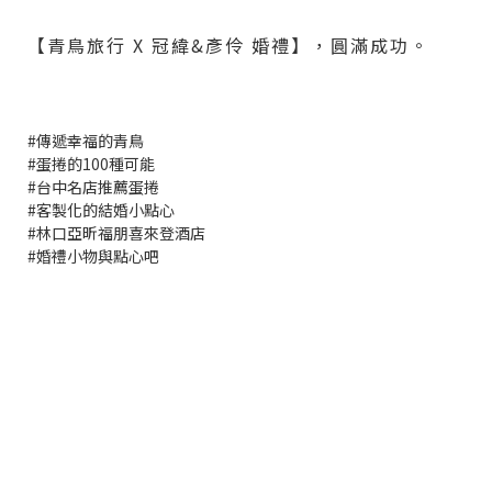
【
青鳥旅行 X 冠緯&彥伶 婚禮】，圓滿成功。
#
傳遞幸福的青鳥
#蛋捲的100種可能
#台中名店推薦蛋捲
#客製化的結婚小點心
#林口亞昕福朋喜來登酒店
#婚禮小物與點心吧