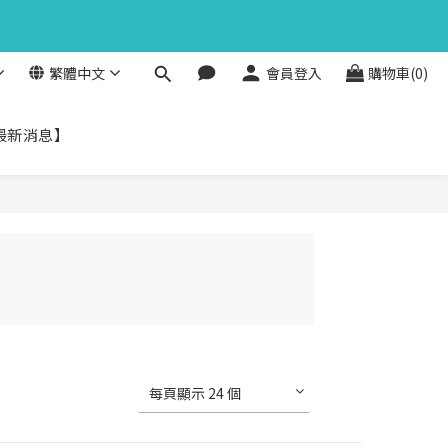
6
1
8
5
馬上下單
0
7
秒
4
6
3
繁體中文
會員登入
購物車(0)
5
馬上下單
2
秒
4
1
3
0
最新消息】
2
1
0
每頁顯示 24 個