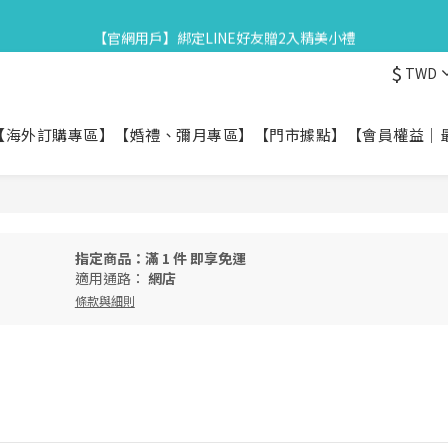
3
5
3
3
1
7
4
0
2
5
7
5
5
3
9
6
2
4
:
2
2
:
0
6
:
3
星守月禮盒早鳥開跑👉84折起再享滿額贈
【官網用戶】綁定LINE好友贈2入精美小禮
1
4
6
4
4
2
8
5
日
時
分
1
3
1
1
5
2
0
3
5
3
3
1
7
4
0
2
0
0
4
1
$
TWD
2
4
:
2
2
:
0
6
:
3
星守月禮盒早鳥開跑👉84折起再享滿額贈
1
3
0
日
時
分
1
3
1
1
5
2
0
2
0
2
0
0
4
1
1
【海外訂購專區】
【婚禮、彌月專區】
【門市據點】
【會員權益｜
1
3
0
0
0
2
1
0
指定商品：滿 1 件 即享免運
適用通路：
網店
條款與細則