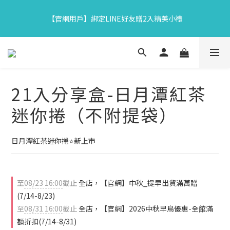
7
7
5
7
6
3
2
2
3
3
1
9
3
8
2
8
【中秋限定】織星守月禮盒早鳥開跑👉84折起再享滿額贈
6
6
4
6
5
2
1
1
【官網用戶】綁定LINE好友贈2入精美小禮
2
2
:
0
8
:
2
7
:
1
7
5
5
3
5
4
馬上下單
1
0
0
日
時
分
秒
1
1
7
1
6
0
6
4
4
2
4
9
3
9
0
0
0
6
0
5
5
3
3
1
9
3
8
2
8
【中秋限定】織星守月禮盒早鳥開跑👉84折起再享滿額贈
5
4
4
2
2
:
0
8
:
2
7
:
1
7
馬上下單
4
3
3
日
時
分
秒
1
1
7
1
6
0
6
3
2
2
0
0
6
0
5
5
21入分享盒-日月潭紅茶
2
1
1
5
4
4
1
0
0
4
3
3
迷你捲（不附提袋）
0
3
2
2
2
1
1
1
0
0
日月潭紅茶迷你捲⭐新上市
0
至
08/23 16:00
截止
全店，【官網】中秋_提早出貨滿萬贈
(7/14-8/23)
至
08/31 16:00
截止
全店，【官網】2026中秋早鳥優惠-全館滿
額折扣(7/14-8/31)