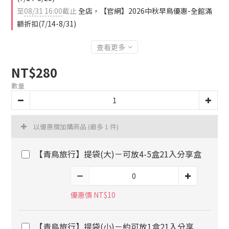
至
08/31 16:00
截止
全店，【官網】2026中秋早鳥優惠-全館滿
額折扣(7/14-8/31)
查看更多
NT$280
數量
以優惠價加購商品
(最多 1 件)
【青鳥旅行】提袋(大)－可放4-5盒21入分享盒
優惠價 NT$10
【青鳥旅行】提袋(小)－約可放1盒21入分享