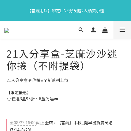
1
7
8
5
5
6
7
4
7
3
4
1
1
2
3
【中秋限定】織星守月禮盒早鳥開跑👉84折起再享滿額贈
0
6
7
4
4
5
6
3
6
【官網用戶】綁定LINE好友贈2入精美小禮
9
2
3
:
0
0
:
1
9
:
2
5
6
3
3
4
5
馬上下單
2
5
日
時
分
秒
8
1
2
0
8
1
4
5
2
2
3
4
1
4
7
0
1
7
0
3
4
1
1
2
3
【中秋限定】織星守月禮盒早鳥開跑👉84折起再享滿額贈
0
3
6
0
6
2
3
:
0
0
:
1
9
:
2
2
馬上下單
5
5
日
時
分
秒
1
2
0
8
1
1
4
4
0
1
7
0
0
21入分享盒-芝麻沙沙迷
3
3
0
6
2
2
5
你捲（不附提袋）
1
1
4
0
0
3
2
21入分享盒 迷你捲⭐全新系列上市
1
0
【限定優惠】
👉任選3盒95折、6盒免運🚛
至
08/23 16:00
截止
全店，【官網】中秋_提早出貨滿萬贈
(7/14-8/23)