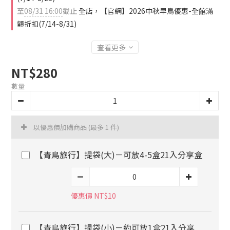
至
08/31 16:00
截止
全店，【官網】2026中秋早鳥優惠-全館滿
額折扣(7/14-8/31)
查看更多
NT$280
數量
以優惠價加購商品
(最多 1 件)
【青鳥旅行】提袋(大)－可放4-5盒21入分享盒
優惠價 NT$10
【青鳥旅行】提袋(小)－約可放1盒21入分享