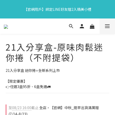
7
8
5
6
7
9
7
8
3
4
1
2
3
5
3
4
【中秋限定】織星守月禮盒早鳥開跑👉84折起再享滿額贈
6
7
4
5
6
8
6
7
【官網用戶】綁定LINE好友贈2入精美小禮
2
3
:
0
1
:
2
4
:
2
3
5
6
3
4
5
7
5
6
馬上下單
日
時
分
秒
1
2
0
1
3
1
2
4
5
2
3
4
6
4
5
0
1
0
2
0
1
3
4
1
2
3
5
3
4
【中秋限定】織星守月禮盒早鳥開跑👉84折起再享滿額贈
0
1
0
2
3
:
0
1
:
2
4
:
2
3
馬上下單
0
日
時
分
秒
1
2
0
1
3
1
2
0
1
0
2
0
1
21入分享盒-原味肉鬆迷
0
1
0
0
你捲（不附提袋）
21入分享盒 迷你捲⭐全新系列上市
【限定優惠】
👉任選3盒95折、6盒免運🚛
至
08/23 16:00
截止
全店，【官網】中秋_提早出貨滿萬贈
(7/14-8/23)