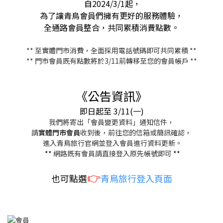
自2024/3/1起，
為了讓青鳥會員們擁有更好的服務體驗，
全通路會員整合，共同累積消費點數。
** 至實體門市消費，全面採用電話號碼即可共同累積 **
** 門市會員既有點數將於3/11前轉移至您的會員帳戶 **
《公告資訊》
即日起至 3/11(一)
我們將寄出「會員變更資料」通知信件，
請
實體門市會員
收到後，前往您的信箱或簡訊確認，
進入青鳥旅行官網並登入會員進行資料更新。
**
網路既有會員請直接登入原先帳號即可
**
👉
也可點選
青鳥旅行登入頁面