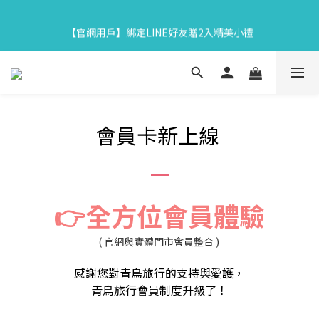
7
9
6
8
9
5
9
1
3
5
2
4
5
1
5
7
【中秋限定】織星守月禮盒早鳥開跑👉84折起再享滿額贈
6
8
5
7
8
4
8
0
【官網用戶】綁定LINE好友贈2入精美小禮
2
4
:
1
3
:
4
0
:
4
6
馬上下單
5
7
4
6
7
3
7
9
日
時
分
秒
1
3
0
2
3
3
5
4
6
3
5
6
2
6
8
0
2
1
2
2
4
3
5
2
4
5
1
5
7
【中秋限定】織星守月禮盒早鳥開跑👉84折起再享滿額贈
1
0
1
1
3
2
4
:
1
3
:
4
0
:
4
6
馬上下單
0
0
0
2
日
時
分
秒
1
3
0
2
3
3
5
1
0
2
1
2
2
4
0
1
0
1
1
3
會員卡新上線
0
0
0
2
1
0
👉全方位會員體驗
( 官網與實體門市會員整合 )
感謝您對青鳥旅行的支持與愛護，
青鳥旅行會員制度升級了！