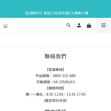
7
7
5
7
5
8
7
4
3
3
1
3
1
4
3
【中秋限定】織星守月禮盒早鳥開跑👉84折起再享滿額贈
6
6
4
6
4
7
6
3
2
2
:
0
2
:
0
3
:
2
9
馬上下單
【官網用戶】綁定LINE好友贈2入精美小禮
5
5
3
5
3
6
5
日
時
分
秒
2
1
1
1
2
1
8
4
4
2
4
2
5
4
1
0
0
0
1
0
7
3
3
1
3
1
4
3
【中秋限定】織星守月禮盒早鳥開跑👉84折起再享滿額贈
0
0
6
2
2
:
0
2
:
0
3
:
2
9
5
馬上下單
日
時
分
秒
1
1
1
2
1
8
4
0
0
0
1
0
7
3
0
6
2
5
1
聯絡我們
4
0
3
2
【客服專線】
1
市話請撥：0800-315-888
0
手機請撥：04-23506263
【服務時間】
週一～週五，8:30-12:00／13:30-17:00
（國定假日休息）