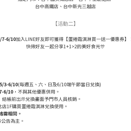
台中高鐵店、台中新光三越店
【活動二】
/7-6/10
加入LINE好友即可獲得【蛋捲霜淇淋買一送一優惠券】
快揪好友一起分享1+1>2的美好食光🎊
5/3-6/10
(每週五、六、日及6/10端午節當日兌換)
7-6/10
，不與其他優惠併用。
資格，結帳前出示兌換畫面予門市人員核銷。
概念店1F購買蛋捲霜淇淋兌換使用。
價格需相同。
方公告為主。