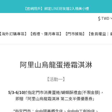
3
3
3
4
4
1
5
0
5
5
5
6
6
3
7
2
2
:
2
3
:
3
0
:
4
【官網用戶】綁定LINE好友贈2入精美小禮
星守月禮盒早鳥開跑👉84折起再享滿額贈
4
4
4
5
5
2
6
日
時
分
1
1
1
2
2
3
3
3
3
4
4
1
5
0
0
0
1
1
2
$
2
2
:
2
3
:
3
0
:
4
TWD
星守月禮盒早鳥開跑👉84折起再享滿額贈
0
0
1
日
時
分
1
1
1
2
2
3
0
0
0
0
1
1
2
【海外訂購專區】
【婚禮、彌月專區】
【門市據點】
【會員權益｜
0
0
1
0
阿里山烏龍蛋捲霜淇淋
【活動一】
5/3-6/10
於指定門市消費蛋捲/蝴蝶酥禮盒(不限金額)，
即贈「阿里山烏龍霜淇淋 第二支半價優惠券」
*指定門市：台中國美概念店、台中中工創始店、