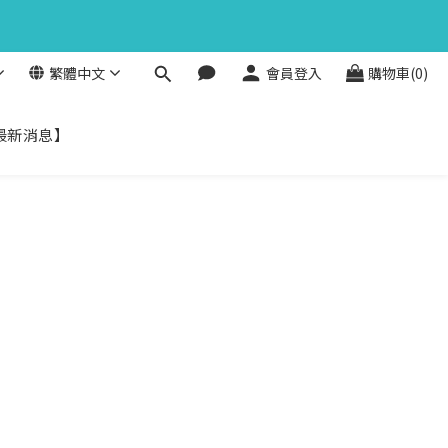
1
3
0
馬上下單
2
秒
1
0
繁體中文
會員登入
購物車(0)
馬上下單
秒
最新消息】