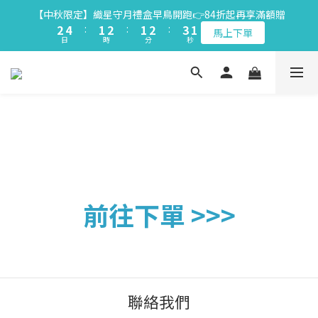
2
2
3
3
5
5
2
2
3
3
2
2
3
3
4
4
【中秋限定】織星守月禮盒早鳥開跑👉84折起再享滿額贈
【中秋限定】織星守月禮盒早鳥開跑👉84折起再享滿額贈
1
1
2
2
4
4
:
:
1
1
2
2
:
:
1
1
2
2
:
:
3
3
馬上下單
馬上下單
日
日
時
時
分
分
秒
秒
0
0
1
1
3
3
0
0
1
1
0
0
1
1
2
2
9
9
9
0
0
2
2
0
0
0
0
1
1
【青鳥旅行｜creammm.t 】花漾檸檬蛋捲🍋限量上市👉限時優惠
8
9
8
9
8
9
1
1
0
0
中
7
8
7
8
7
8
9
0
0
6
7
9
6
7
6
7
8
5
6
8
5
6
5
6
7
【官網用戶】綁定LINE好友贈2入精美小禮
4
5
7
4
5
4
5
6
3
4
6
3
4
3
4
5
2
3
5
2
3
2
3
4
【中秋限定】織星守月禮盒早鳥開跑👉84折起再享滿額贈
1
2
4
:
1
2
:
1
2
:
3
馬上下單
日
時
分
秒
0
1
3
0
1
0
1
2
前往下單 >>>
0
2
0
0
1
1
0
0
聯絡我們