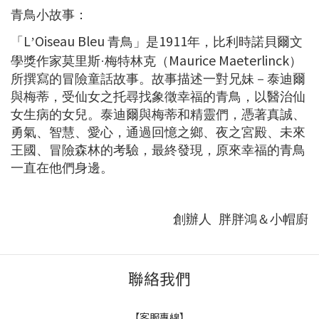
青鳥小故事：
L
Oiseau Bleu
1911
「
’
青鳥」是
年，比利時諾貝爾文
Maurice Maeterlinck
學獎作家莫里斯·梅特林克（
）
所撰寫的冒險童話故事。故事描述一對兄妹－泰迪爾
與梅蒂，受仙女之托尋找象徵幸福的青鳥，以醫治仙
女生病的女兒。泰迪爾與梅蒂和精靈們，憑著真誠、
勇氣、智慧、愛心，通過回憶之鄉、夜之宮殿、未來
王國、冒險森林的考驗，最終發現，原來幸福的青鳥
一直在他們身邊。
創辦人
胖胖鴻＆小帽廚
聯絡我們
【客服專線】