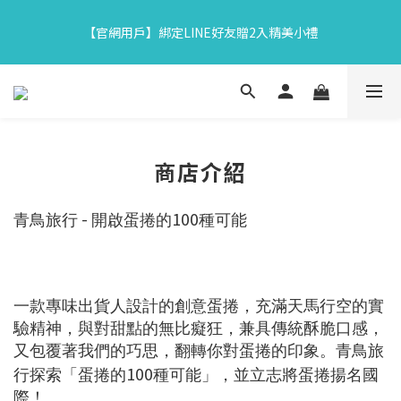
7
9
6
8
5
7
0
0
3
5
2
4
6
1
6
3
【中秋限定】織星守月禮盒早鳥開跑👉84折起再享滿額贈
6
8
5
7
9
4
9
6
【官網用戶】綁定LINE好友贈2入精美小禮
2
4
:
1
3
:
5
0
:
5
2
5
7
4
6
8
3
8
5
馬上下單
日
時
分
秒
1
3
0
2
4
4
1
4
6
3
5
7
2
7
4
0
2
1
3
3
0
3
5
2
4
6
1
6
3
【中秋限定】織星守月禮盒早鳥開跑👉84折起再享滿額贈
1
0
2
2
2
4
:
1
3
:
5
0
:
5
2
馬上下單
0
1
1
日
時
分
秒
1
3
0
2
4
4
1
0
0
0
2
1
3
3
0
1
0
2
2
商店介紹
0
1
1
0
0
-
100
青鳥旅行
開啟蛋捲的
種可能
一款專味出貨人設計的創意蛋捲，充滿天馬行空的實
驗精神，與對甜點的無比癡狂，兼具傳統酥脆口感，
又包覆著我們的巧思，翻轉你對蛋捲的印象。青鳥旅
100
行探索「蛋捲的
種可能」，並立志將蛋捲揚名國
際！