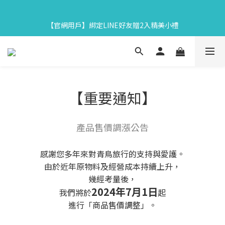
6
7
9
5
7
6
8
2
3
3
5
1
3
2
9
4
【中秋限定】織星守月禮盒早鳥開跑👉84折起再享滿額贈
5
6
8
4
6
5
7
1
2
2
4
:
0
2
:
1
8
:
3
【官網用戶】綁定LINE好友贈2入精美小禮
4
馬上下單
5
7
3
5
4
6
0
1
日
時
分
秒
1
3
1
0
7
2
3
4
6
2
4
3
5
0
0
2
0
6
1
2
3
5
1
3
2
9
4
【中秋限定】織星守月禮盒早鳥開跑👉84折起再享滿額贈
1
5
0
1
2
4
:
0
2
:
1
8
:
3
馬上下單
0
4
0
日
時
分
秒
1
3
1
0
7
2
3
0
2
0
6
1
2
【重要通知】
1
5
0
1
0
4
0
3
產品售價調漲公告
2
1
0
感謝您多年來對青鳥旅行的支持與愛護。
由於近年原物料及經營成本持續上升，
幾經考量後，
2024年7月1日
我們將於
起
進行「商品售價調整」。