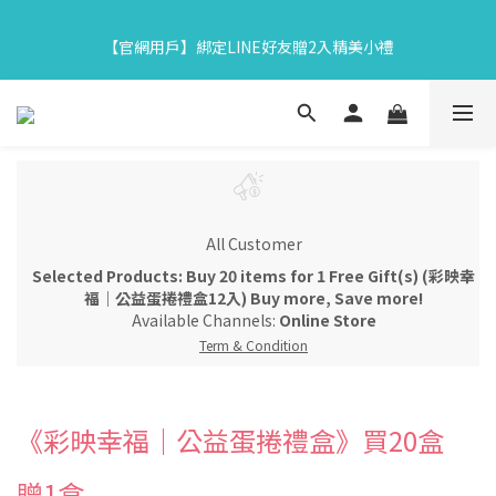
7
6
8
8
8
5
0
3
3
6
2
4
4
4
1
9
【中秋限定】織星守月禮盒早鳥開跑👉84折起再享滿額贈
6
9
5
7
7
7
4
2
【官網用戶】綁定LINE好友贈2入精美小禮
2
5
:
1
3
:
3
3
:
0
8
5
8
4
6
6
6
3
馬上下單
1
Days
Hours
Minutes
Seconds
1
4
0
2
2
2
7
4
7
3
5
5
5
2
0
0
3
1
1
1
6
3
6
2
4
4
4
1
9
【中秋限定】織星守月禮盒早鳥開跑👉84折起再享滿額贈
2
0
0
0
5
2
5
:
1
3
:
3
3
:
0
8
馬上下單
1
4
Days
Hours
Minutes
Seconds
1
4
0
2
2
2
7
0
3
0
3
1
1
1
6
2
2
0
0
0
5
1
1
4
0
All Customer
0
3
2
Selected Products: Buy 20 items for 1 Free Gift(s) (彩映幸
1
福｜公益蛋捲禮盒12入) Buy more, Save more!
0
Available Channels:
Online Store
Term & Condition
《彩映幸福｜公益蛋捲禮盒》買20盒
贈1盒