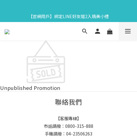
7
9
5
6
9
6
7
3
3
5
1
9
2
5
2
3
【中秋限定】織星守月禮盒早鳥開跑👉84折起再享滿額贈
6
8
4
5
8
5
6
2
2
4
:
0
8
:
1
4
:
1
2
馬上下單
【官網用戶】綁定LINE好友贈2入精美小禮
5
7
3
4
7
4
5
Days
Hours
Minutes
Seconds
1
1
3
7
0
3
0
1
4
6
2
3
6
3
4
0
0
2
6
2
0
3
5
1
9
2
5
2
3
【中秋限定】織星守月禮盒早鳥開跑👉84折起再享滿額贈
1
5
1
2
4
:
0
8
:
1
4
:
1
2
0
4
0
馬上下單
Days
Hours
Minutes
Seconds
1
3
7
0
3
0
1
3
0
2
6
2
0
2
1
5
1
1
0
4
0
0
3
2
1
Unpublished Promotion
0
聯絡我們
【客服專線】
市話請撥：0800-315-888
手機請撥：04-23506263