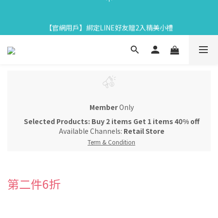
2
1
4
7
7
5
5
8
3
3
1
7
1
4
6
【中秋限定】織星守月禮盒早鳥開跑👉84折起再享滿額贈
1
0
9
3
6
6
4
4
7
9
2
2
:
0
6
:
0
3
:
5
0
8
馬上下單
2
【官網用戶】綁定LINE好友贈2入精美小禮
Days
Hours
Minutes
Seconds
5
5
3
9
3
6
8
1
1
5
2
4
7
1
4
4
2
8
2
5
7
0
0
4
1
3
6
0
3
3
1
7
1
4
6
3
0
2
【中秋限定】織星守月禮盒早鳥開跑👉84折起再享滿額贈
9
5
2
2
:
0
6
:
0
3
:
5
2
1
8
馬上下單
4
Days
Hours
Minutes
Seconds
1
1
5
2
4
1
0
7
3
0
0
4
1
3
0
6
2
3
0
2
5
1
2
1
Member
Only
4
0
1
0
3
Selected Products: Buy 2 items Get 1 items 40% off
0
2
Available Channels:
Retail Store
1
Term & Condition
0
第二件6折