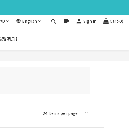
3
5
2
馬上下單
4
nds
1
3
0
WD
English
Sign In
Cart(0)
2
馬上下單
nds
1
0
最新消息】
24 Items per page