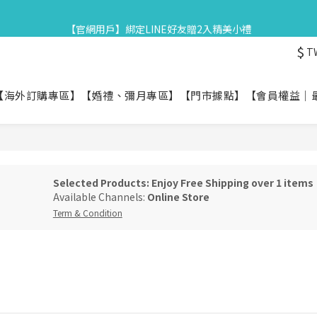
3
4
3
3
6
8
6
1
3
1
5
6
5
5
8
8
2
3
:
2
2
:
5
7
:
5
星守月禮盒早鳥開跑👉84折起再享滿額贈
【官網用戶】綁定LINE好友贈2入精美小禮
0
2
0
4
5
4
4
7
9
7
Days
Hours
Minutes
Seco
1
2
1
1
4
6
4
1
3
4
3
3
6
8
6
0
1
0
0
3
5
3
$
T
0
2
3
:
2
2
:
5
7
:
5
星守月禮盒早鳥開跑👉84折起再享滿額贈
0
2
4
2
Days
Hours
Minutes
Seco
1
2
1
1
4
6
4
1
3
1
0
1
0
0
3
5
3
0
2
0
【海外訂購專區】
【婚禮、彌月專區】
【門市據點】
【會員權益｜
0
2
4
2
1
1
3
1
0
0
2
0
1
0
Selected Products: Enjoy Free Shipping over 1 items
Available Channels:
Online Store
Term & Condition