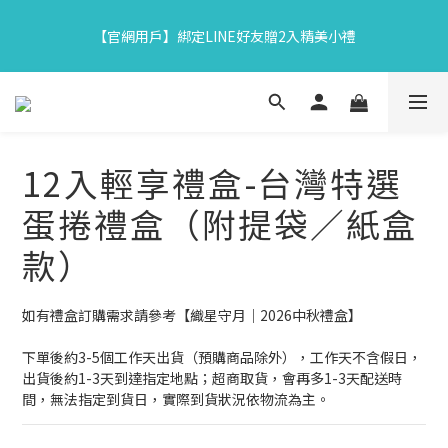
7
7
7
8
6
9
6
1
3
3
3
4
2
5
2
7
【中秋限定】織星守月禮盒早鳥開跑👉84折起再享滿額贈
6
6
6
7
5
8
5
0
【官網用戶】綁定LINE好友贈2入精美小禮
2
2
:
2
3
:
1
4
:
1
6
5
5
5
6
4
7
4
9
馬上下單
Days
Hours
Minutes
Seconds
1
1
1
2
0
3
0
5
4
4
4
5
3
6
3
8
0
0
0
1
2
4
3
3
3
4
2
5
2
7
【中秋限定】織星守月禮盒早鳥開跑👉84折起再享滿額贈
0
1
3
2
2
:
2
3
:
1
4
:
1
6
馬上下單
0
2
Days
Hours
Minutes
Seconds
1
1
1
2
0
3
0
5
1
0
0
0
1
2
4
12入輕享禮盒-台灣特選
0
0
1
3
0
2
蛋捲禮盒（附提袋／紙盒
1
0
款）
如有禮盒訂購需求請參考【織星守月｜2026中秋禮盒】
下單後約3-5個工作天出貨（預購商品除外），工作天不含假日，
出貨後約1-3天到達指定地點；超商取貨，會再多1-3天配送時
間，無法指定到貨日，實際到貨狀況依物流為主。