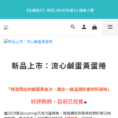
7
8
7
8
8
8
0
0
3
4
3
4
4
6
6
4
【中秋限定】織星守月禮盒早鳥開跑👉84折起再享滿額贈
6
7
6
7
7
9
9
7
【官網用戶】綁定LINE好友贈2入精美小禮
2
3
:
2
3
:
3
5
:
5
3
5
6
5
6
6
8
8
6
馬上下單
Days
Hours
Minutes
Seconds
1
2
1
2
2
4
4
2
4
5
4
5
5
7
7
5
0
1
0
1
1
3
3
1
3
4
3
4
4
6
6
4
【中秋限定】織星守月禮盒早鳥開跑👉84折起再享滿額贈
0
0
0
2
2
0
2
3
:
2
3
:
3
5
:
5
3
馬上下單
1
1
Days
Hours
Minutes
Seconds
1
2
1
2
2
4
4
2
0
0
0
1
0
1
1
3
3
1
0
0
0
2
2
0
1
1
0
0
新品上市：流心鹹蛋黃蛋捲
「傾瀉而出的鹹蛋黃金沙，譜出一曲溫潤奶香的好滋味」
好評熱銷，目前已完售
🔥
繼2019推出coating巧克力蛋捲後，就陸續收到青鳥粉對於新口味