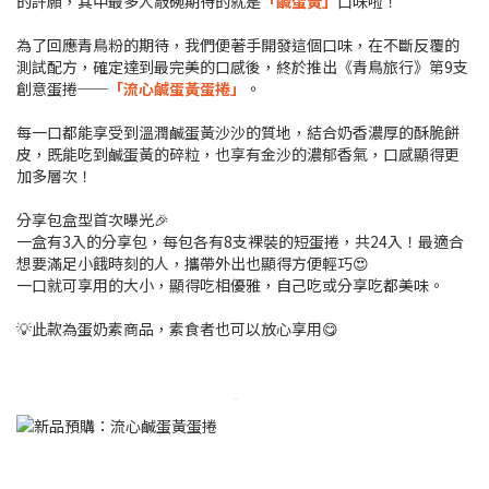
的許願，其中最多人敲碗期待的就是
「鹹蛋黃」
口味啦！
為了回應青鳥粉的期待，我們便著手開發這個口味，在不斷反覆的
測試配方，確定達到最完美的口感後，終於推出《青鳥旅行》第9支
創意蛋捲──
「流心鹹蛋黃蛋捲」
。
每一口都能享受到溫潤鹹蛋黃沙沙的質地，結合奶香濃厚的酥脆餅
皮，既能吃到鹹蛋黃的碎粒，也享有金沙的濃郁香氣，口感顯得更
加多層次！
分享包盒型首次曝光🎉
一盒有3入的分享包，每包各有8支裸裝的短蛋捲，共24入！最適合
想要滿足小餓時刻的人，攜帶外出也顯得方便輕巧
😍
一口就可享用的大小，顯得吃相優雅，自己吃或分享吃都美味。
💡此款為蛋奶素商品，素食者也可以放心享用😋