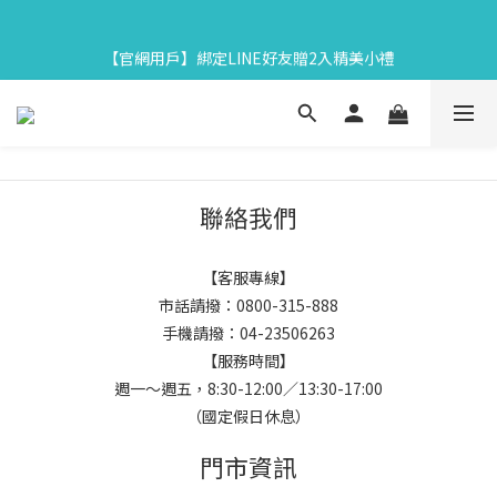
7
8
5
9
9
7
2
2
3
4
1
8
5
8
5
3
【中秋限定】織星守月禮盒早鳥開跑👉84折起再享滿額贈
6
7
4
8
8
6
1
1
2
3
:
0
7
:
4
7
:
4
2
馬上下單
【官網用戶】綁定LINE好友贈2入精美小禮
5
6
3
7
7
5
Days
Hours
Minutes
Seconds
0
0
1
2
6
3
6
3
1
4
5
2
9
6
9
6
4
0
1
5
2
5
2
0
3
4
1
8
5
8
5
3
【中秋限定】織星守月禮盒早鳥開跑👉84折起再享滿額贈
0
4
1
4
1
2
3
:
0
7
:
4
7
:
4
2
3
0
3
0
馬上下單
Days
Hours
Minutes
Seconds
1
2
6
3
6
3
1
2
2
0
1
5
2
5
2
0
1
1
0
4
1
4
1
聯絡我們
0
0
3
0
3
0
2
2
【客服專線】
1
1
市話請撥：0800-315-888
0
0
手機請撥：04-23506263
【服務時間】
週一～週五，8:30-12:00／13:30-17:00
（國定假日休息）
門市資訊