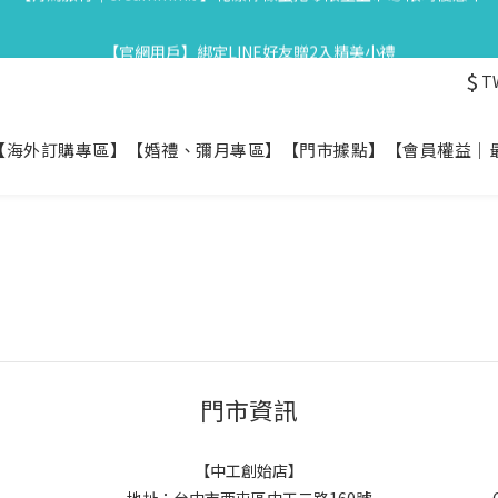
3
4
2
5
2
2
6
0
1
5
6
4
7
4
4
8
2
3
:
1
4
:
1
1
:
5
星守月禮盒早鳥開跑👉84折起再享滿額贈
【官網用戶】綁定LINE好友贈2入精美小禮
0
Days
Hours
Minutes
Seco
4
5
3
6
3
3
7
1
2
0
3
0
0
4
3
4
2
5
2
2
6
0
1
2
3
$
T
2
3
:
1
4
:
1
1
:
5
0
1
2
星守月禮盒早鳥開跑👉84折起再享滿額贈
Days
Hours
Minutes
Seco
1
2
0
3
0
0
4
0
1
0
1
2
3
0
【海外訂購專區】
【婚禮、彌月專區】
【門市據點】
【會員權益｜
0
1
2
0
1
0
門市資訊
【中工創始店】