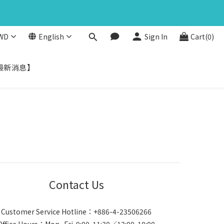
1
8
5
馬上下單
0
nds
7
4
6
3
WD
English
Sign In
Cart(0)
5
2
馬上下單
nds
4
1
3
0
最新消息】
2
1
0
Contact Us
Customer Service Hotline：+886-4-23506266